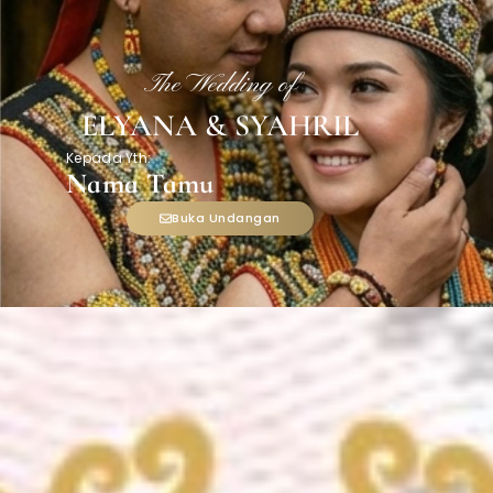
The Wedding of
ELYANA & SYAHRIL
Kepada Yth:
Nama Tamu
Buka Undangan
THE WEDDING OF
Elyana
&
Syahril