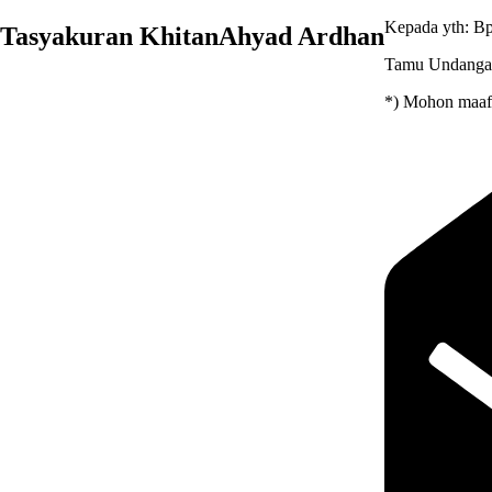
Kepada yth: Bp
Tasyakuran Khitan
Ahyad Ardhan
Tamu Undanga
*) Mohon maaf 