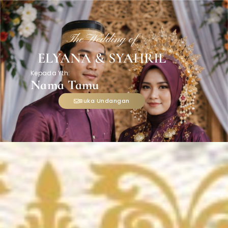
The Wedding of
ELYANA & SYAHRIL
Kepada Yth:
Nama Tamu
Buka Undangan
THE WEDDING OF
Elyana
&
Syahril