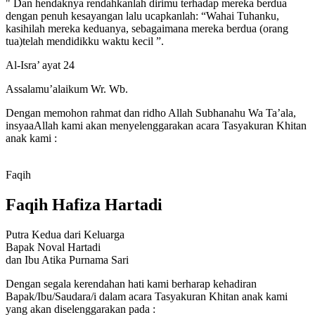
" Dan hendaknya rendahkanlah dirimu terhadap mereka berdua
dengan penuh kesayangan lalu ucapkanlah: “Wahai Tuhanku,
kasihilah mereka keduanya, sebagaimana mereka berdua (orang
tua)telah mendidikku waktu kecil ”.
Al-Isra’ ayat 24
Assalamu’alaikum Wr. Wb.
Dengan memohon rahmat dan ridho Allah Subhanahu Wa Ta’ala,
insyaaAllah kami akan menyelenggarakan acara Tasyakuran Khitan
anak kami :
Faqih
Faqih Hafiza Hartadi
Putra Kedua dari Keluarga
Bapak Noval Hartadi
dan Ibu Atika Purnama Sari
Dengan segala kerendahan hati kami berharap kehadiran
Bapak/Ibu/Saudara/i dalam acara Tasyakuran Khitan anak kami
yang akan diselenggarakan pada :