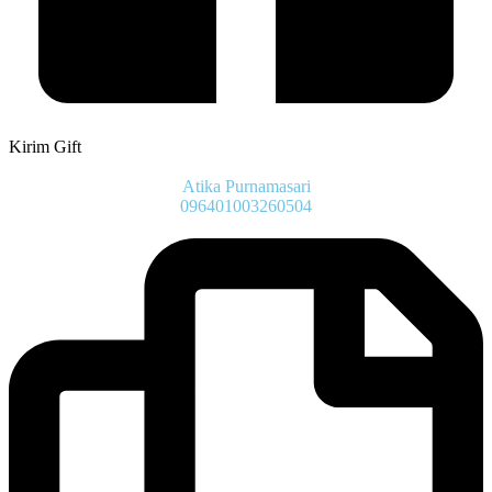
Kirim Gift
Atika Purnamasari
096401003260504