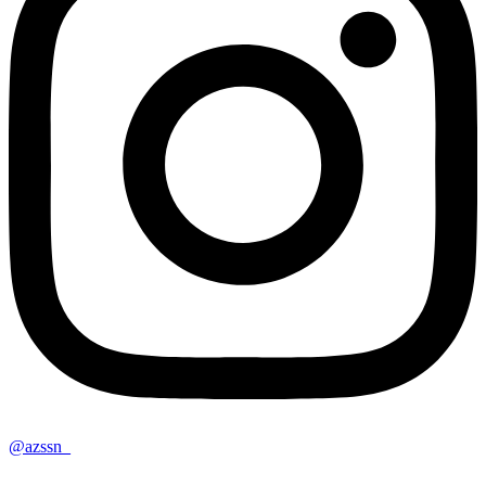
@azssn_