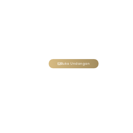
The Wedding of
RONAL & SARAH
Kepada Yth.
Nama Tamu
Buka Undangan