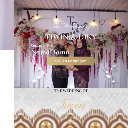
The Wedding of
TIWIN & DIKY
Kepada Yth:
Nama Tamu
Buka Undangan
THE WEDDING OF
Tiwin
&