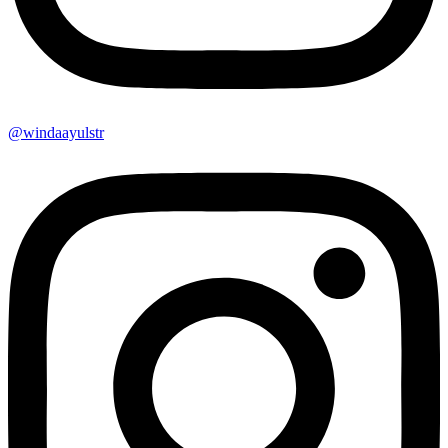
@windaayulstr